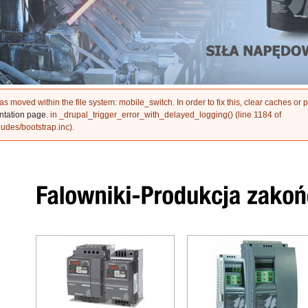
as moved within the file system:
mobile_switch
. In order to fix this, clear caches or
ntation page
. in
_drupal_trigger_error_with_delayed_logging()
(line
1184
of
ludes/bootstrap.inc
).