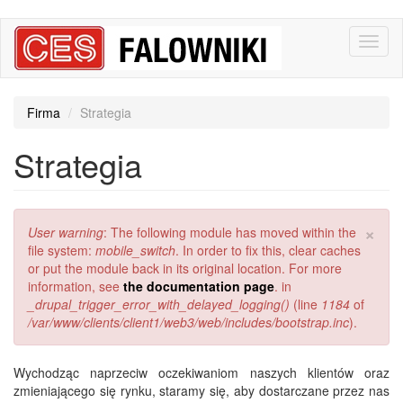
Przejdź
Toggl
do
naviga
treści
Firma
Strategia
Strategia
×
Komunikat
User warning
: The following module has moved within the
o
file system:
mobile_switch
. In order to fix this, clear caches
błędzie
or put the module back in its original location. For more
information, see
the documentation page
. in
_drupal_trigger_error_with_delayed_logging()
(line
1184
of
/var/www/clients/client1/web3/web/includes/bootstrap.inc
).
Wychodząc naprzeciw oczekiwaniom naszych klientów oraz
zmieniającego się rynku, staramy się, aby dostarczane przez nas